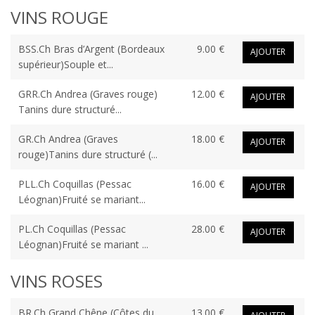
VINS ROUGE
BSS.Ch Bras d’Argent (Bordeaux
9.00 €
AJOUTER
supérieur)Souple et...
GRR.Ch Andrea (Graves rouge)
12.00 €
AJOUTER
Tanins dure structuré...
GR.Ch Andrea (Graves
18.00 €
AJOUTER
rouge)Tanins dure structuré (...
PLL.Ch Coquillas (Pessac
16.00 €
AJOUTER
Léognan)Fruité se mariant...
PL.Ch Coquillas (Pessac
28.00 €
AJOUTER
Léognan)Fruité se mariant ...
VINS ROSES
BR.Ch Grand Chêne (Côtes du
13.00 €