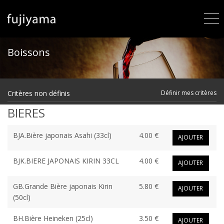
Boissons
Critères non définis
Définir mes critères
BIERES
BJA.Bière japonais Asahi (33cl)
4.00 €
AJOUTER
BJK.BIERE JAPONAIS KIRIN 33CL
4.00 €
AJOUTER
GB.Grande Bière japonais Kirin
5.80 €
AJOUTER
(50cl)
BH.Bière Heineken (25cl)
3.50 €
AJOUTER