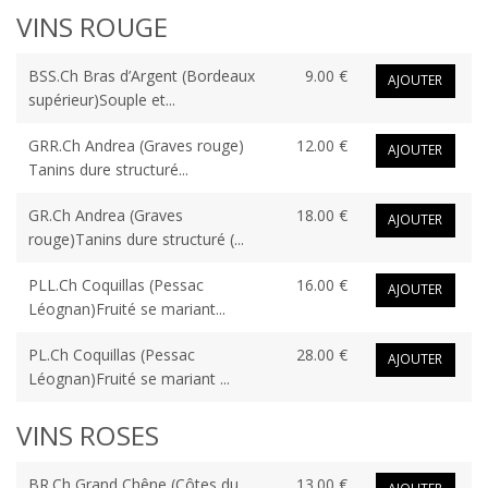
VINS ROUGE
BSS.Ch Bras d’Argent (Bordeaux
9.00 €
AJOUTER
supérieur)Souple et...
GRR.Ch Andrea (Graves rouge)
12.00 €
AJOUTER
Tanins dure structuré...
GR.Ch Andrea (Graves
18.00 €
AJOUTER
rouge)Tanins dure structuré (...
PLL.Ch Coquillas (Pessac
16.00 €
AJOUTER
Léognan)Fruité se mariant...
PL.Ch Coquillas (Pessac
28.00 €
AJOUTER
Léognan)Fruité se mariant ...
VINS ROSES
BR.Ch Grand Chêne (Côtes du
13.00 €