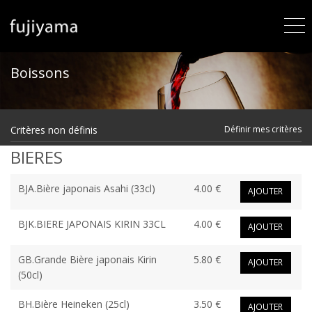
Boissons
Critères non définis
Définir mes critères
BIERES
BJA.Bière japonais Asahi (33cl)
4.00 €
AJOUTER
BJK.BIERE JAPONAIS KIRIN 33CL
4.00 €
AJOUTER
GB.Grande Bière japonais Kirin
5.80 €
AJOUTER
(50cl)
BH.Bière Heineken (25cl)
3.50 €
AJOUTER